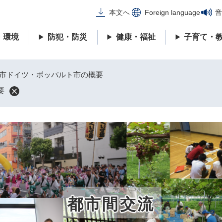
メニューを飛ばして本文へ
本文へ
Foreign language
音
・環境
防犯・防災
健康・福祉
子育て・
市ドイツ・ボッパルト市の概要
要
都市間交流