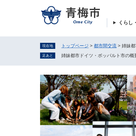
ペ
ー
ジ
くらし
の
先
頭
トップページ
>
都市間交流
>
姉妹都
現在地
で
す
姉妹都市ドイツ・ボッパルト市の概
足あと
。