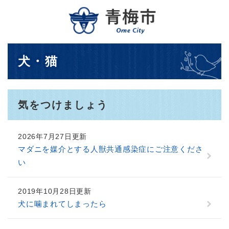
ペ
メニューを飛ばして本文へ
ー
ジ
の
先
本
犬・猫
頭
文
で
す
。
気をつけましょう
2026年7月27日更新
マダニを媒介とする人獣共通感染症にご注意くださ
い
2019年10月28日更新
犬に噛まれてしまったら