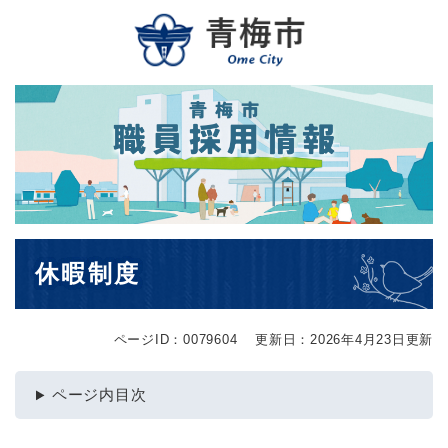
ペ
メニューを飛ばして本文へ
ー
ジ
の
先
頭
で
す
。
本
休暇制度
文
ページID：0079604
更新日：2026年4月23日更新
ページ内目次