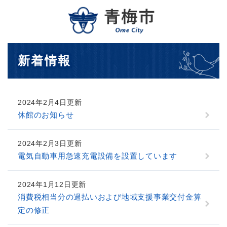
ペ
メニューを飛ばして本文へ
ー
ジ
の
先
本
新着情報
頭
文
で
す
。
2024年2月4日更新
休館のお知らせ
2024年2月3日更新
電気自動車用急速充電設備を設置しています
2024年1月12日更新
消費税相当分の過払いおよび地域支援事業交付金算
定の修正