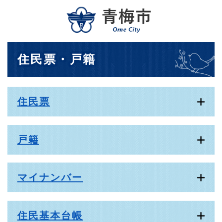
ペ
メニューを飛ばして本文へ
ー
ジ
の
先
本
住民票・戸籍
頭
文
で
す
。
住民票
戸籍
マイナンバー
住民基本台帳