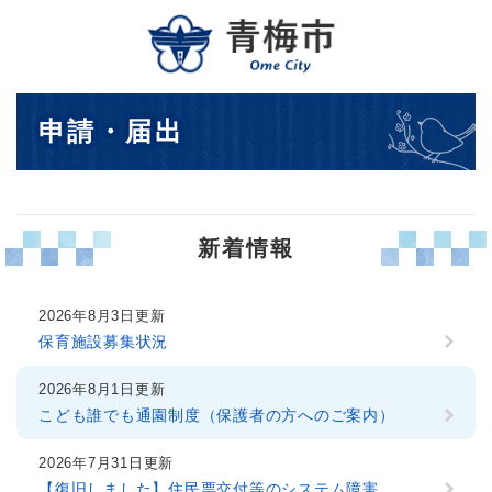
ペ
メニューを飛ばして本文へ
ー
ジ
の
先
本
申請・届出
頭
文
で
す
。
新着情報
2026年8月3日更新
保育施設募集状況
2026年8月1日更新
こども誰でも通園制度（保護者の方へのご案内）
2026年7月31日更新
【復旧しました】住民票交付等のシステム障害