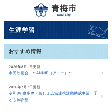
ペ
メニューを飛ばして本文へ
ー
ジ
の
先
本
生涯学習
頭
文
で
す
。
おすすめ情報
2026年8月1日更新
市民映画会 〜ANNIE（アニー）〜
2026年7月7日更新
令和8年度多摩・島しょ広域連携活動助成事業 子
ども体験塾